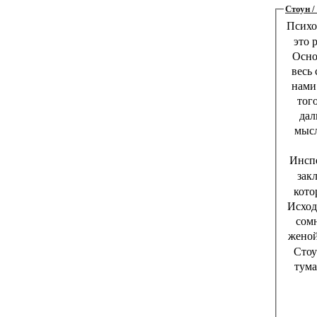
Стоун /
Психо
это 
Осно
весь 
нами 
того
дал
мысл
Инспе
зак
кото
Исход
сомн
женой
Стоу
тума