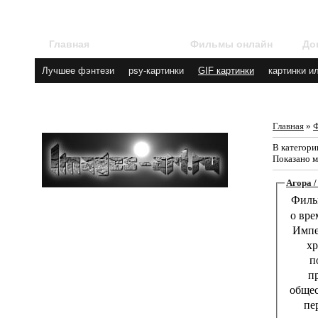
Главная
Галерея
Фильмы онлайн
До
Лучшее фэнтези
psy-картинки
GIF картинки
картинки и
Главная
»
В категори
Показано м
Агора /
Фил
о вре
Импе
хр
п
п
общес
пе