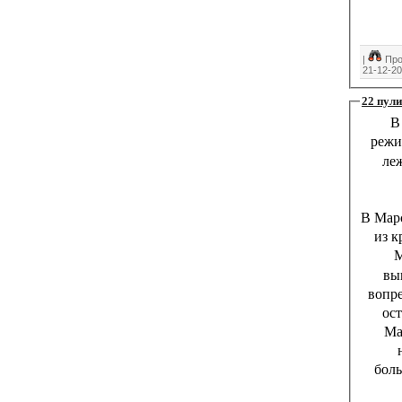
|
Про
21-12-2
22 пули
В
режи
ле
В Мар
из к
М
вы
вопре
ост
Ма
боль