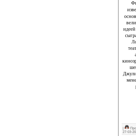
Ф
изв
основ
вели
идеей
сыгр
Ло
теа
кинозр
ше
Джули
мене
|
Про
27-03-2