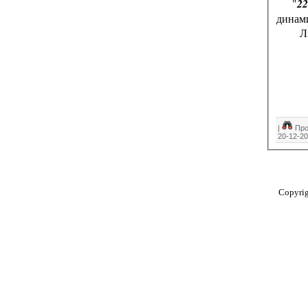
"
22
динам
Л
|
Про
20-12-2
Copyri