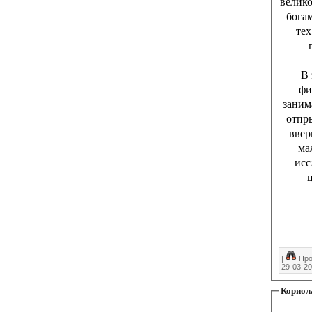
велик
бога
тех
В 
фи
заним
отпры
ввер
ма
исс
|
Про
29-03-2
Кориола