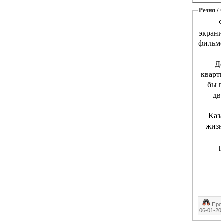
Резня /
экрани
филь
Д
кварт
бы 
дв
Каз
жизн
|
Про
06-01-2