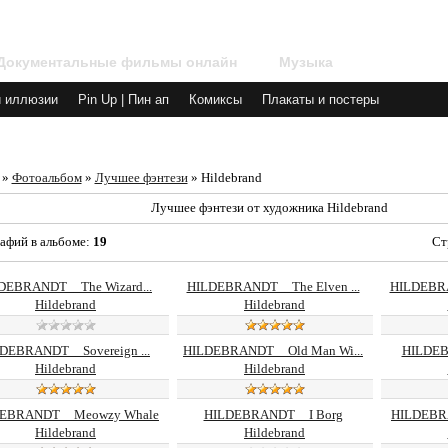
Документальные фильмы онлайн
Музыка
и иллюзии
Pin Up | Пин ап
Комиксы
Плакаты и постеры
»
Фотоальбом
»
Лучшее фэнтези
» Hildebrand
Лучшее фэнтези от художника Hildebrand
афий в альбоме
:
19
Ст
DEBRANDT__The Wizard...
HILDEBRANDT__The Elven ...
HILDEBRA
Hildebrand
Hildebrand
DEBRANDT__Sovereign ...
HILDEBRANDT__Old Man Wi...
HILDE
Hildebrand
Hildebrand
EBRANDT__Meowzy Whale
HILDEBRANDT__I Borg
HILDEBRA
Hildebrand
Hildebrand