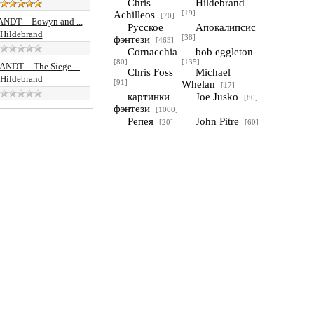
Chris
Hildebrand
Achilleos
[19]
[70]
NDT__Eowyn and ...
Русское
Апокалипсис
Hildebrand
фэнтези
[38]
[463]
Cornacchia
bob eggleton
[80]
[135]
NDT__The Siege ...
Chris Foss
Michael
Hildebrand
[91]
Whelan
[17]
картинки
Joe Jusko
[80]
фэнтези
[1000]
Репея
John Pitre
[20]
[60]