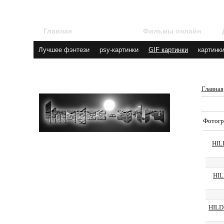
Главная
Галерея
Фильмы онлайн
Лучшее фэнтези
psy-картинки
GIF картинки
картинк
Главная
Фотогр
HIL
HIL
HILD