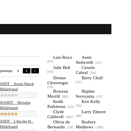
Luis Royo
Anne
[97]
Sudworth
[21]
Julie Bell
Ciruelo
раницы
:
1
2
»
[43]
Cabral
[54]
Dorian
Barry Chall
Cleavenger
[12]
NDT__Storm Watch
[14]
Hildebrand
Rowena
Hajime
Morrill
Soroyama
[80]
[12]
Keith
Ken Kelly
BRANDT__Mowdra
Parkinson
[10]
[23]
Hildebrand
Clyde
Larry Elmore
Caldwell
[48]
[181]
NDT__I Am the H...
Olivia de
Rodney
Hildebrand
Bernardis
Matthews
[24]
[106]