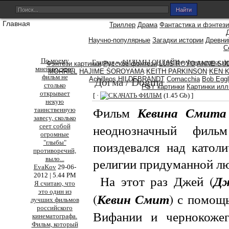
Главная
Триллер
Драма
Фантастика и фэнтези
Научно-популярные
Загадки истории
Древни
С
По моему
Главная
»
ФИЛЬМЫ ОНЛАЙН
»
Фантастика, ф
Фэнтези картинки
Русское фэнтези
LUIS ROYO
ANNE SU
мнению, этот
MORRILL
HAJIME SOROYAMA
KEITH PARKINSON
KEN 
фильм не
Achilleos
HILDEBRANDT
Cornacchia
Bob Eggl
Догма / Dogma
столько
PSY картинки
Картинки ил
открывает
[ ·
(1.45 Gb) ]
некую
Кевина Смита
Фильм
таинственную
завесу, сколько
неоднозначный фил
сеет собой
огромные
"глыбы"
поиздевался над катол
противоречий,
выло
...
религии придуманной л
EvaKov
29-06-
2012 | 5.44 PM
Дж
На этот раз Джей (
Я считаю, что
это один из
Кевин Смит
(
) с помощ
лучших фильмов
российского
Вифании
и чернокожег
кинематографа.
Фильм, который