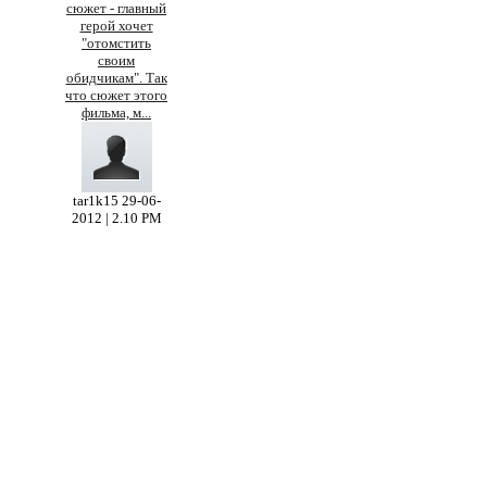
сюжет - главный
герой хочет
"отомстить
своим
обидчикам". Так
что сюжет этого
фильма, м
...
tar1k15
29-06-
2012 | 2.10 PM