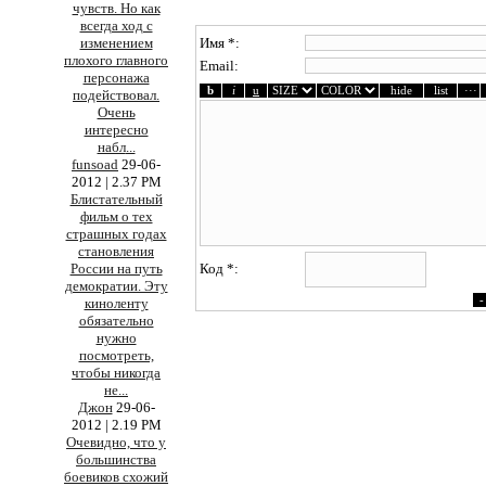
чувств. Но как
всегда ход с
изменением
Имя *:
плохого главного
Email:
персонажа
подействовал.
Очень
интересно
набл
...
funsoad
29-06-
2012 | 2.37 PM
Блистательный
фильм о тех
страшных годах
становления
России на путь
Код *:
демократии. Эту
киноленту
обязательно
нужно
посмотреть,
чтобы никогда
не
...
Джон
29-06-
2012 | 2.19 PM
Очевидно, что у
большинства
боевиков схожий