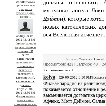
должны остановить 
действительно
проявляет всю
мятежных ангела
Локи 
сущность
русской души.
Дэймон
), которые хотят
Не всё
...
новых католических дог
вся Вселенная исчезнет
andrey
29-06-
2012 | 5.42 PM
Фильм-пародия
на религиозную
тематику. В
ленте
сатирически
Категория
:
Фантастика, фэнтези
|
Д
показывается
Просмотров
:
423
|
Загрузок
:
48
|
Ко
отношение к
религии (в
Всего комментариев
:
1
частности к
kolya
(29-06-2012 3.30 PM)[
ссылка 
католицизму),
высмеивается
Фильм-пародия на религиозну
догмат
...
показывается отношение к рел
kolya
29-06-
2012 | 3.30 PM
высмеивается догматика церк
Фильм вызвал
Афлекк, Мэтт Дэймон, Салма 
очень много
противоречивых