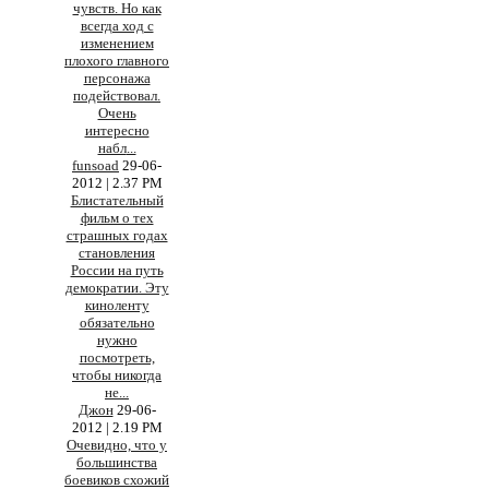
чувств. Но как
всегда ход с
изменением
плохого главного
персонажа
подействовал.
Очень
интересно
набл
...
funsoad
29-06-
2012 | 2.37 PM
Блистательный
фильм о тех
страшных годах
становления
России на путь
демократии. Эту
киноленту
обязательно
нужно
посмотреть,
чтобы никогда
не
...
Джон
29-06-
2012 | 2.19 PM
Очевидно, что у
большинства
боевиков схожий