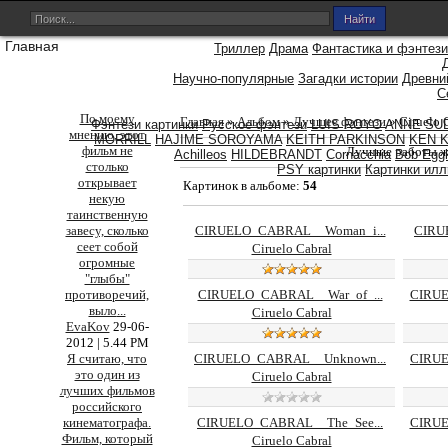
Главная
Триллер
Драма
Фантастика и фэнтези
Научно-популярные
Загадки истории
Древни
С
По моему
Главная
»
Альбом
»
Лучшее фэнтези
» Ciruelo 
Фэнтези картинки
Русское фэнтези
LUIS ROYO
ANNE SU
мнению, этот
MORRILL
HAJIME SOROYAMA
KEITH PARKINSON
KEN 
фильм не
Лучшие работы жа
Achilleos
HILDEBRANDT
Cornacchia
Bob Eggl
столько
PSY картинки
Картинки ил
открывает
Картинок в альбоме
:
54
некую
таинственную
CIRUELO_CABRAL__Woman_i...
CIRU
завесу, сколько
сеет собой
Ciruelo Cabral
огромные
"глыбы"
CIRUELO_CABRAL__War_of_...
CIRUE
противоречий,
выло
...
Ciruelo Cabral
EvaKov
29-06-
2012 | 5.44 PM
CIRUELO_CABRAL__Unknown...
CIRUE
Я считаю, что
это один из
Ciruelo Cabral
лучших фильмов
российского
CIRUELO_CABRAL__The_See...
CIRUE
кинематографа.
Фильм, который
Ciruelo Cabral