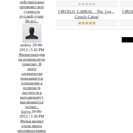
действительно
проявляет всю
CIRUELO_CABRAL__The_Leg...
CIRUE
сущность
русской души.
Ciruelo Cabral
Не всё
...
1-15
andrey
29-06-
2012 | 5.42 PM
Фильм-пародия
на религиозную
тематику. В
ленте
сатирически
показывается
отношение к
религии (в
частности к
католицизму),
высмеивается
догмат
...
kolya
29-06-
2012 | 3.30 PM
Фильм вызвал
очень много
противоречивых