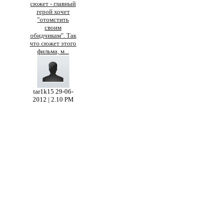
сюжет - главный
герой хочет
"отомстить
своим
обидчикам". Так
что сюжет этого
фильма, м
...
tar1k15
29-06-
2012 | 2.10 PM