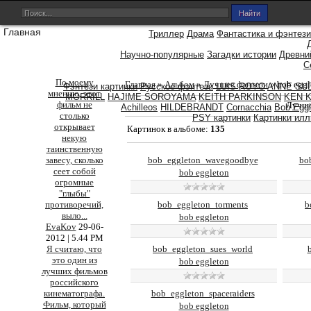
Главная
Триллер
Драма
Фантастика и фэнтези
Научно-популярные
Загадки истории
Древни
С
По моему
Главная
»
Альбом
»
Лучшее фэнтези
» bob eggl
Фэнтези картинки
Русское фэнтези
LUIS ROYO
ANNE SU
мнению, этот
MORRILL
HAJIME SOROYAMA
KEITH PARKINSON
KEN 
фильм не
Лучше
Achilleos
HILDEBRANDT
Cornacchia
Bob Eggl
столько
PSY картинки
Картинки ил
открывает
Картинок в альбоме
:
135
некую
таинственную
bob_eggleton_wavegoodbye
bo
завесу, сколько
сеет собой
bob eggleton
огромные
"глыбы"
bob_eggleton_torments
b
противоречий,
выло
...
bob eggleton
EvaKov
29-06-
2012 | 5.44 PM
bob_eggleton_sues_world
Я считаю, что
это один из
bob eggleton
лучших фильмов
российского
bob_eggleton_spaceraiders
кинематографа.
Фильм, который
bob eggleton