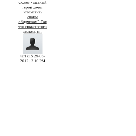
сюжет - главный
герой хочет
"отомстить
своим
обидчикам". Так
что сюжет этого
фильма, м
...
tar1k15
29-06-
2012 | 2.10 PM