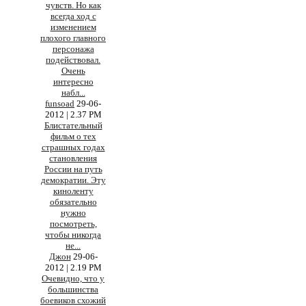
чувств. Но как
всегда ход с
изменением
плохого главного
персонажа
подействовал.
Очень
интересно
набл
...
funsoad
29-06-
2012 | 2.37 PM
Блистательный
фильм о тех
страшных годах
становления
России на путь
демократии. Эту
киноленту
обязательно
нужно
посмотреть,
чтобы никогда
не
...
Джон
29-06-
2012 | 2.19 PM
Очевидно, что у
большинства
боевиков схожий