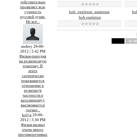
действительно
проявляет всю
bob_eggleton_pasttense
bo
сущность
русской души.
bob eggleton
Не всё
...
1-15
16-30
andrey
29-06-
2012 | 5.42 PM
Фильм-пародия
на религиозную
тематику. В
ленте
сатирически
показывается
отношение к
религии (в
частности к
католицизму),
высмеивается
догмат
...
kolya
29-06-
2012 | 3.30 PM
Фильм вызвал
очень много
противоречивых